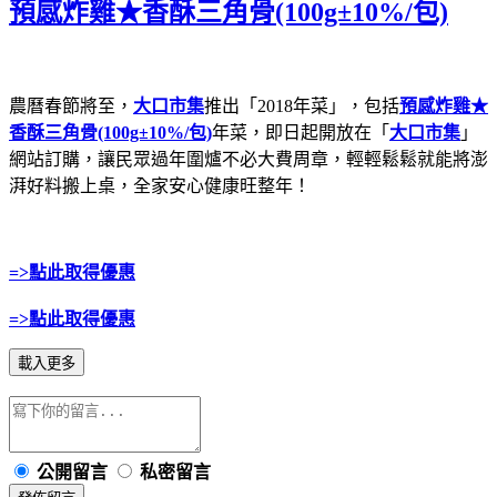
預感炸雞★香酥三角骨(100g±10%/包)
農曆春節將至，
大口市集
推出「2018年菜」，包括
預感炸雞★
香酥三角骨(100g±10%/包)
年菜，即日起開放在「
大口市集
」
網站訂購，讓民眾過年圍爐不必大費周章，輕輕鬆鬆就能將澎
湃好料搬上桌，全家安心健康旺整年！
=>點此取得優惠
=>點此取得優惠
載入更多
公開留言
私密留言