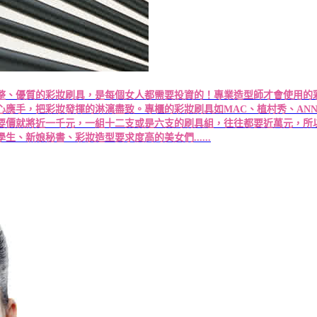
整、優質的彩妝刷具，是每個女人都需要投資的！專業造型師才會使用的
把彩妝發揮的淋漓盡致。專櫃的彩妝刷具如MAC、植村秀、ANNASUI、
要價就將近一千元，一組十二支或是六支的刷具組，往往都要近萬元，所
、新娘秘書、彩妝造型要求度高的美女們......