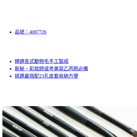
品號：4087726
精選各式動物毛手工製成
新秘、彩妝師或考美容乙丙照必備
挑選最搭配23孔皮套收納方便