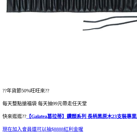
??年貨節50%旺旺來??
每天整點搶福袋 每天抽99元帶走任天堂
快來逛逛??
【Galatea葛拉蒂】鑽顏系列 長柄黑原木23支裝專
現在加入會員還可以抽$8888紅利金喔