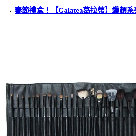
春節禮盒！【Galatea葛拉蒂】鑽顏