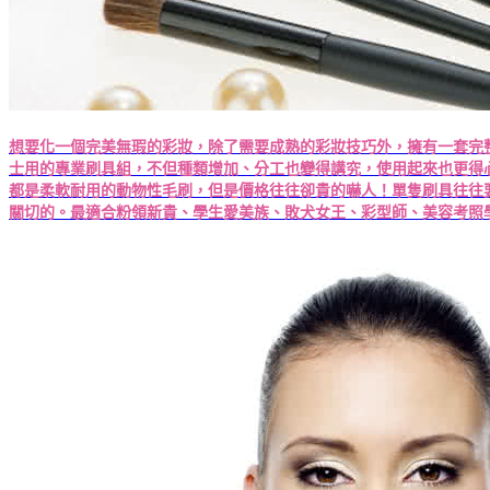
想要化一個完美無瑕的彩妝，除了需要成熟的彩妝技巧外，擁有一套完
士用的專業刷具組，不但種類增加、分工也變得講究，使用起來也更得心應手，
都是柔軟耐用的動物性毛刷，但是價格往往卻貴的嚇人！單隻刷具往往
關切的。最適合粉領新貴、學生愛美族、敗犬女王、彩型師、美容考照學生