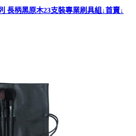
系列 長柄黑原木23支裝專業刷具組↓首賣↓