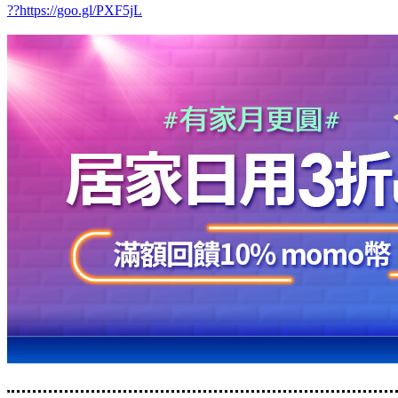
??https://goo.gl/PXF5jL