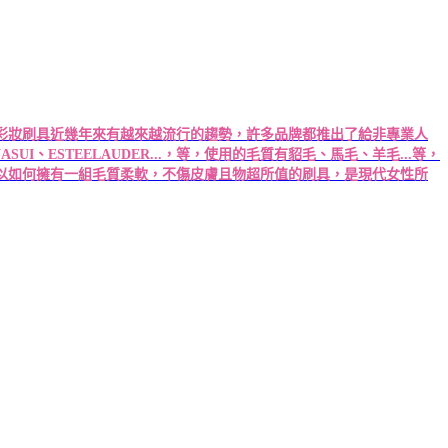
彩妝刷具近幾年來有越來越流行的趨勢，許多品牌都推出了給非專業人
ESTEELAUDER...，等，使用的毛質有貂毛、馬毛、羊毛...等，
以如何擁有一組毛質柔軟，不傷皮膚且物超所值的刷具，是現代女性所